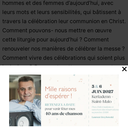
hommes et des femmes d’aujourd’hui, avec
leurs mots et leurs sensibilités, qui bâtissent à
travers la célébration leur communion en Christ.
Comment pouvons- nous mettre en œuvre
cette liturgie pour aujourd’hui ? Comment
renouveler nos manières de célébrer la messe ?
Comment vivre des célébrations qui soient plus
inclusives ? Comment mettre en œuvre notre
imagination en restant fidèle au sens profond
de la liturgie ? Comment redécouvrir l’art de
célébrer ?
5. La liturgie : une prière des 5 sens.
Comment
les gestes, les rites et les symboles, qui
constituent l’action liturgique, sollicitent nos