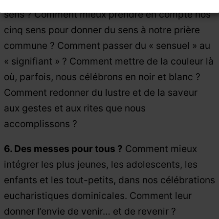
sens ? Comment mieux prendre en compte nos
cinq sens pour donner du sens à notre prière
commune ? Comment passer du « sensuel » au
« signifiant » ? Comment mettre de la couleur là
où, parfois, nous célébrons en noir et blanc ?
Comment redonner du lustre et de la saveur
aux gestes et aux rites que nous
accomplissons ?
6. Des messes pour tous ?
Comment mieux
intégrer les plus jeunes, les adolescents, les
enfants et les tout-petits, dans nos célébrations
eucharistiques dominicales. Comment leur
donner l’envie de venir… et de revenir ?