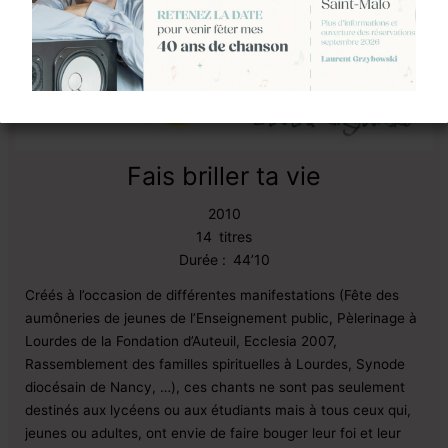
Fais briller ta vie
2010
14
titres
Durée :
44’10
Créés à l’occasion de différentes manifestations (Fête des
aumôneries de jeunes de l’Enseignement public, Pèlerinage à
Lourdes de la Fondation d’Auteuil, Ecclesia 2007,
Rassemblement des familles spirituelles à Lourdes, Synode
diocésain de Nancy, …), ces chants ne sont pas seulement
destinés aux lycéens ou aux étudiants mais à tous ceux qui,
jeunes ou adultes, ont envie de faire bouger leur foi et leur